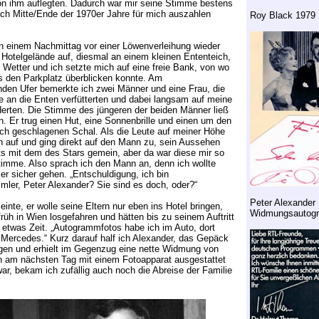
on ihm auflegten. Dadurch war mir seine Stimme bestens
ch Mitte/Ende der 1970er Jahre für mich auszahlen
Roy Black 1979
an einem Nachmittag vor einer Löwenverleihung wieder
Hotelgelände auf, diesmal an einem kleinen Ententeich,
Wetter und ich setzte mich auf eine freie Bank, von wo
s den Parkplatz überblicken konnte. Am
nden Ufer bemerkte ich zwei Männer und eine Frau, die
e an die Enten verfütterten und dabei langsam auf meine
erten. Die Stimme des jüngeren der beiden Männer ließ
. Er trug einen Hut, eine Sonnenbrille und einen um den
ch geschlagenen Schal. Als die Leute auf meiner Höhe
h auf und ging direkt auf den Mann zu, sein Aussehen
ts mit dem des Stars gemein, aber da war diese mir so
imme. Also sprach ich den Mann an, denn ich wollte
r sicher gehen. „Entschuldigung, ich bin
er, Peter Alexander? Sie sind es doch, oder?“
Peter Alexander
einte, er wolle seine Eltern nur eben ins Hotel bringen,
Widmungsautog
früh in Wien losgefahren und hätten bis zu seinem Auftritt
etwas Zeit. „Autogrammfotos habe ich im Auto, dort
e Mercedes.“ Kurz darauf half ich Alexander, das Gepäck
agen und erhielt im Gegenzug eine nette Widmung von
ch am nächsten Tag mit einem Fotoapparat ausgestattet
war, bekam ich zufällig auch noch die Abreise der Familie