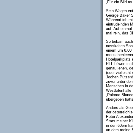
„Für ein Bild 
Sein Wagen entp
George Baker S
Während ich mit
eintrudelnden M
auf. Auf einmal
mal rein, das D
So bekam auch 
nasskalten Son
einem um 8.00 
menschenleeren
Hotelparkplatz 
RTL-Löwen in d
genau jenen, de
(oder vielleicht
Jochen Pützen
zuvor unter de
Menschen in de
Westfalenhalle f
„Paloma Blanca
übergeben hatte
Anders als Geo
der österreichi
Peter Alexander
Stars meiner Ki
in den 60ern k
an dem meine E