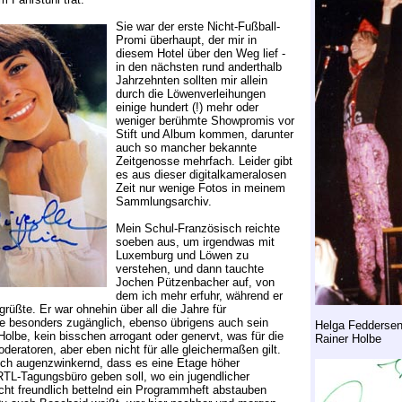
Sie war der erste Nicht-Fußball-
Promi überhaupt, der mir in
diesem Hotel über den Weg lief -
in den nächsten rund anderthalb
Jahrzehnten sollten mir allein
durch die Löwenverleihungen
einige hundert (!) mehr oder
weniger berühmte Showpromis vor
Stift und Album kommen, darunter
auch so mancher bekannte
Zeitgenosse mehrfach. Leider gibt
es aus dieser digitalkameralosen
Zeit nur wenige Fotos in meinem
Sammlungsarchiv.
Mein Schul-Französisch reichte
soeben aus, um irgendwas mit
Luxemburg und Löwen zu
verstehen, und dann tauchte
Jochen Pützenbacher auf, von
dem ich mehr erfuhr, während er
grüßte. Er war ohnehin über all die Jahre für
 besonders zugänglich, ebenso übrigens auch sein
Helga Fedderse
Holbe, kein bisschen arrogant oder genervt, was für die
Rainer Holbe
eratoren, aber eben nicht für alle gleichermaßen gilt.
 ich augenzwinkernd, dass es eine Etage höher
TL-Tagungsbüro geben soll, wo ein jugendlicher
cht freundlich bettelnd ein Programmheft abstauben