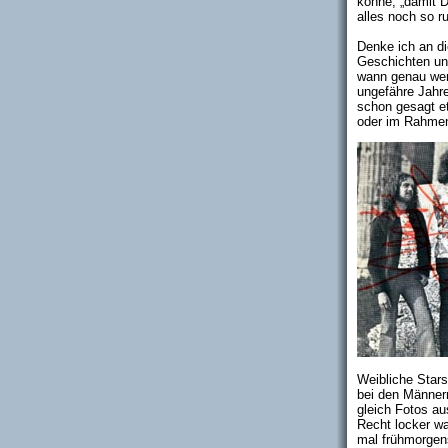
könne, „damit 
alles noch so r
Denke ich an di
Geschichten und
wann genau wer
ungefähre Jahr
schon gesagt et
oder im Rahme
Weibliche Stars
bei den Männern
gleich Fotos au
Recht locker wa
mal frühmorgens