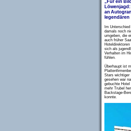
„Für ein Bi
Löwenjagd:
an Autogram
legendären
Im Unterschied 
damals noch ni
umgeben, die e
auch früher Saa
Hoteldirektoren
sich als jugen
Verhalten im Hi
fühlen.
Überhaupt ist m
Plattenfirmenbe
Stars wichtiger
gesehen war nat
gebuchte Hotel 
mehr Trubel he
Backstage-Berei
konnte.