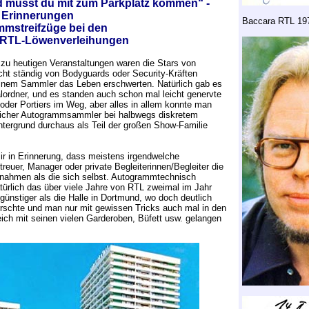
ld musst du mit zum Parkplatz kommen“ -
 Erinnerungen
Baccara RTL 19
mstreifzüge bei den
 RTL-Löwenverleihungen
zu heutigen Veranstaltungen waren die Stars von
cht ständig von Bodyguards oder Security-Kräften
inem Sammler das Leben erschwerten. Natürlich gab es
lordner, und es standen auch schon mal leicht genervte
 oder Portiers im Weg, aber alles in allem konnte man
dlicher Autogrammsammler bei halbwegs diskretem
ntergrund durchaus als Teil der großen Show-Familie
ir in Erinnerung, dass meistens irgendwelche
treuer, Manager oder private Begleiterinnen/Begleiter die
 nahmen als die sich selbst. Autogrammtechnisch
ürlich das über viele Jahre von RTL zweimal im Jahr
günstiger als die Halle in Dortmund, wo doch deutlich
rrschte und man nur mit gewissen Tricks auch mal in den
ch mit seinen vielen Garderoben, Büfett usw. gelangen