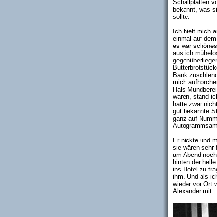
Schallplatten v
bekannt, was si
sollte:
Ich hielt mich 
einmal auf dem 
es war schönes 
aus ich mühelo
gegenüberliege
Butterbrotstück
Bank zuschlend
mich aufhorchen
Hals-Mundberei
waren, stand ic
hatte zwar nich
gut bekannte St
ganz auf Numme
Autogrammsamml
Er nickte und m
sie wären sehr 
am Abend noch 
hinten der hell
ins Hotel zu tr
ihm. Und als i
wieder vor Ort 
Alexander mit.