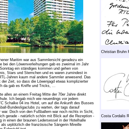
Christian Bruhn
hener Maritim war aus Sammlersicht geradezu ein
de bei den Löwenverleihungen gab es zweimal im Jahr
s Sonntag ein ständiges kommen und gehen von
mis, Stars und Sternchen und es waren zumindest in
 RTL-Jahren kaum mal andere Sammler anwesend. Das
t der Zeit, so dass die Löwenjagd etwas komplizierter
h da gab es Kniffe und Tricks, …
e alles an einem Freitag Mitte der 70er Jahre direkt
hule. Ich begab mich wie neuerdings vor jedem
FC Schalke 04 ins Hotel, um auf die Ankunft des Busses
ball-Bundesligaclubs zu warten, der tags darauf
war. Doch von den Fußballern war noch nichts in Sicht,
ich gerade - natürlich schön mit Blick auf die Rezeption -
Costa Cordalis 
ng in einen der braunen Ledersessel in der Hotelhalle
als urplötzlich die französische Sängerin Mireille
 Fahrstuhl trat.