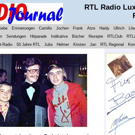
RTL Radio Lu
Liebe
Erinnerungen
Camillo
Jochen
Frank
Atze
Haidy
Ullrich
Löw
en
Sendungen
Hitparade
Indikative
Bücher
Rezepte
RTLClub
RTL
t-Radio
50 Jahre RTL
Julia
Helmer
Kirsten
Jan
RTL Regional
Kon