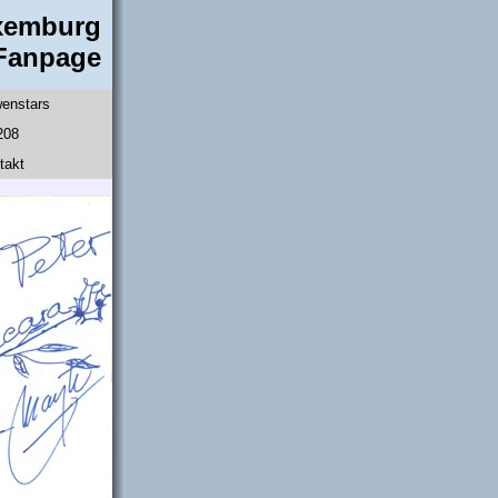
xemburg
Fanpage
enstars
208
takt