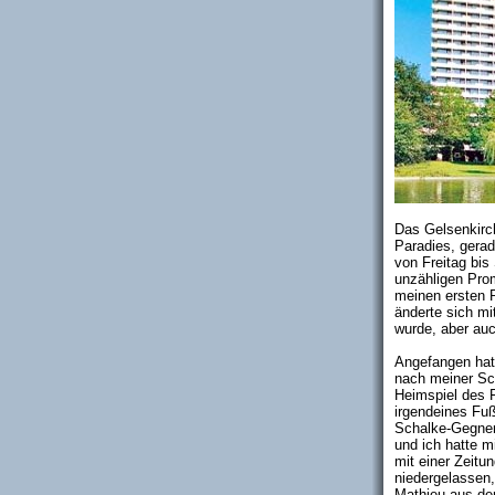
Das Gelsenkirc
Paradies, gera
von Freitag bi
unzähligen Pro
meinen ersten
änderte sich mi
wurde, aber auc
Angefangen hatt
nach meiner Sc
Heimspiel des 
irgendeines Fuß
Schalke-Gegner 
und ich hatte m
mit einer Zeitu
niedergelassen, 
Mathieu aus dem