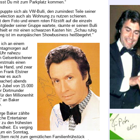
musst Du mit zum Parkplatz kommen.“
uppte sich als VW-Bulli, den zumindest Teile seiner
election auch als Wohnung zu nutzen schienen.
 dem Foto und einem roten Filzstift auf die einzeln
itglieder seiner Gruppe wartete, räumte er seinen Bulli
 hielt er mir einen schwarzen Kasten hin: „Schau ruhig
ing ist im europäischen Showbusiness heißbegehrt.“
ich an einem
ntagmorgen auf
Uhr nahezu
 Gelsenkirchener
erstmals einen
ie Hand, und zwar
n Frank Elstner
 war es auch
bacher) abends
m Jubel von 15.000
r Dortmunder
ür den Millionenhit
“ an Baker
.
rge Baker zählte
sche Entertainer
 zu den frühesten
ndheit. Es verging
aum ein Sonntag,
ltern nicht zum gemütlichen Familienfrühstück