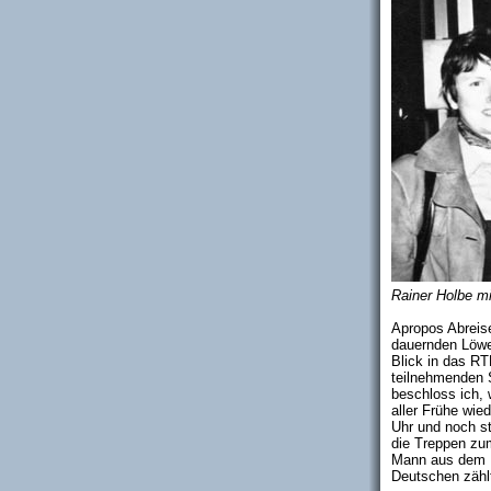
Rainer Holbe mi
Apropos Abreis
dauernden Löwe
Blick in das RT
teilnehmenden S
beschloss ich, 
aller Frühe wie
Uhr und noch s
die Treppen zu
Mann aus dem H
Deutschen zählt