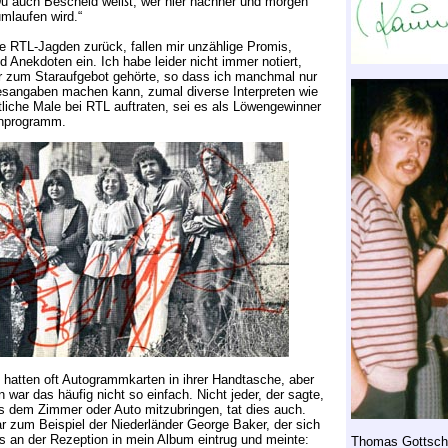
Du auch Bescheid weißt, wer hier nachher und morgen
umlaufen wird.“
e RTL-Jagden zurück, fallen mir unzählige Promis,
 Anekdoten ein. Ich habe leider nicht immer notiert,
 zum Staraufgebot gehörte, so dass ich manchmal nur
esangaben machen kann, zumal diverse Interpreten wie
liche Male bei RTL auftraten, sei es als Löwengewinner
nprogramm.
 hatten oft Autogrammkarten in ihrer Handtasche, aber
 war das häufig nicht so einfach. Nicht jeder, der sagte,
s dem Zimmer oder Auto mitzubringen, tat dies auch.
r zum Beispiel der Niederländer George Baker, der sich
 an der Rezeption in mein Album eintrug und meinte:
Thomas Gottsch