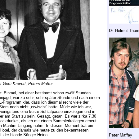
Dr. Helmut Tho
t Gerti Krevert, Peters Mutter
e: Einmal, bei einer bestimmt schon zwölf Stunden
njagd, war zu sehr, sehr später Stunde und nach einem
L-Programm klar, dass ich diesmal recht viele der
tars noch nicht „erwischt“ hatte. Müde wie ich war,
wenigstens eine kurze Schlafpause einzulegen und in
der am Start zu sein. Gesagt, getan: Es war zirka 7.30
tockdunkel, als ich mit einem Sammlerkollegen erneut
m Maritim-Eingang nahm. In diesem Moment trat ein
otel, der damals wie heute zu den bekanntesten
: der blonde Sänger Heino.
Peter Maffay