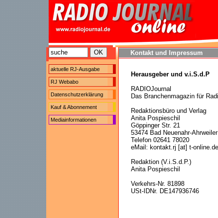
Kontakt und Impressum
aktuelle RJ-Ausgabe
Herausgeber und v.i.S.d.P
RJ Webabo
RADIOJournal
Datenschutzerklärung
Das Branchenmagazin für Rad
Kauf & Abonnement
Redaktionsbüro und Verlag
Anita Pospieschil
Mediainformationen
Göppinger Str. 21
53474 Bad Neuenahr-Ahrweiler
Telefon 02641 78020
eMail: kontakt.rj [at] t-online.d
Redaktion (V.i.S.d.P.)
Anita Pospieschil
Verkehrs-Nr. 81898
USt-IDNr. DE147936746