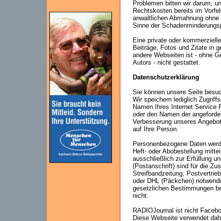
Problemen bitten wir darum, u
Rechtskosten bereits im Vorfel
anwaltlichen Abmahnung ohne 
Sinne der Schadenminderungsp
Eine private oder kommerzielle
Beiträge, Fotos und Zitate in 
andere Webseiten ist - ohne 
Autors - nicht gestattet.
Datenschutzerklärung
Sie können unsere Seite besu
Wir speichern lediglich Zugri
Namen Ihres Internet Service P
oder den Namen der angeforder
Verbesserung unseres Angebot
auf Ihre Person.
Personenbezogene Daten werde
Heft- oder Abobestellung mitte
ausschließlich zur Erfüllung u
(Postanschrift) sind für die Z
Streifbandzeitung, Postvertrie
oder DHL (Päckchen) notwendi
gesetzlichen Bestimmungen berü
nicht.
RADIOJournal ist nicht Facebo
Diese Webseite verwendet dahe