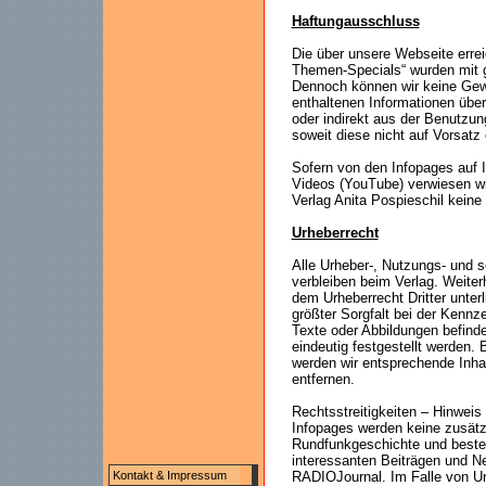
Haftungausschluss
Die über unsere Webseite err
Themen-Specials“ wurden mit gr
Dennoch können wir keine Gewäh
enthaltenen Informationen über
oder indirekt aus der Benutzun
soweit diese nicht auf Vorsatz 
Sofern von den Infopages auf I
Videos (YouTube) verwiesen wir
Verlag Anita Pospieschil keine 
Urheberrecht
Alle Urheber-, Nutzungs- und s
verbleiben beim Verlag. Weiter
dem Urheberrecht Dritter unterl
größter Sorgfalt bei der Kenn
Texte oder Abbildungen befind
eindeutig festgestellt werden.
werden wir entsprechende Inhal
entfernen.
Rechtsstreitigkeiten – Hinwei
Infopages werden keine zusätzl
Rundfunkgeschichte und beste
interessanten Beiträgen und Ne
Kontakt & Impressum
RADIOJournal. Im Falle von Ur